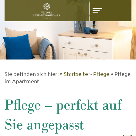
Z
Z
u
u
m
m
I
H
n
a
h
u
a
p
l
t
t
m
e
Sie befinden sich hier:
» Startseite
»
Pflege
»
Pflege
n
im Apartment
ü
Pflege – perfekt auf
Sie angepasst