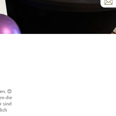
en. 😍
en die
r sind
lich